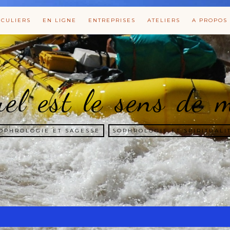
ICULIERS
EN LIGNE
ENTREPRISES
ATELIERS
A PROPOS
el est le sens de 
OPHROLOGIE ET SAGESSE
SOPHROLOGIE ET SPIRITUALI