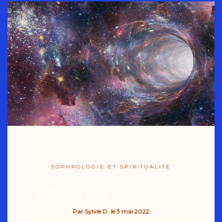
SOPHROLOGIE ET SPIRITUALITÉ
Est-ce par hasard… ?
Par
Sylvie D.
le
3 mai 2022