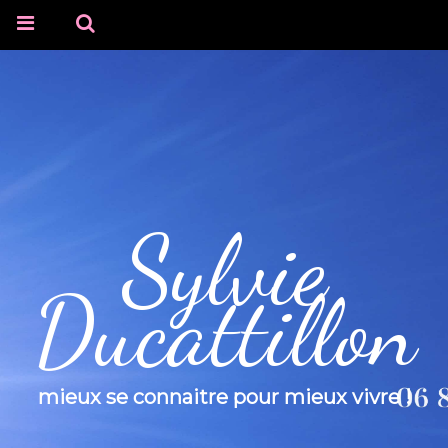
Sylvie
Ducattillon
mieux se connaitre pour mieux vivre !