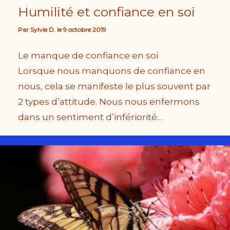
Humilité et confiance en soi
Par
Sylvie D.
le
9 octobre 2019
Le manque de confiance en soi
Lorsque nous manquons de confiance en
nous, cela se manifeste le plus souvent par
2 types d’attitude. Nous nous enfermons
dans un sentiment d’infériorité…