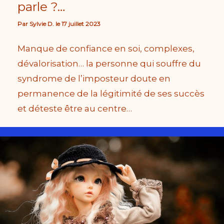
parle ?…
Par
Sylvie D.
le
17 juillet 2023
Manque de confiance en soi, complexes,
dévalorisation… la personne qui souffre du
syndrome de l’imposteur doute en
permanence de la légitimité de ses succès
et déteste être au centre…