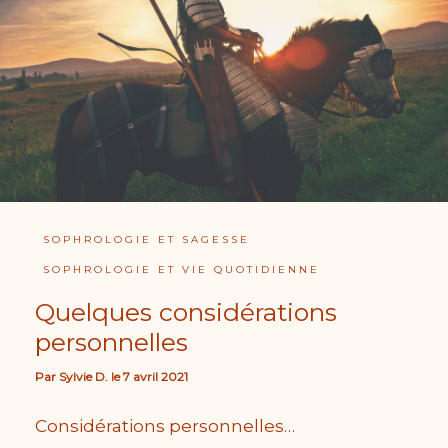
SOPHROLOGIE ET SAGESSE
SOPHROLOGIE ET VIE QUOTIDIENNE
Quelques considérations
personnelles
Par
Sylvie D.
le
7 avril 2021
Considérations personnelles…