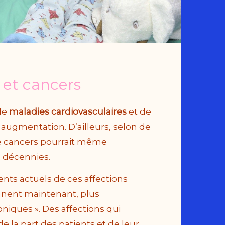
 et cancers
de
maladies cardiovasculaires
et de
augmentation. D’ailleurs, selon de
de cancers pourrait même
 décennies.
ents actuels de ces affections
ennent maintenant, plus
niques ». Des affections qui
e la part des patients et de leur