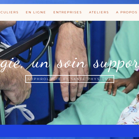
ICULIERS
EN LIGNE
ENTREPRISES
ATELIERS
A PROPOS
gie, un soin suppor
SOPHROLOGIE ET SANTÉ PHYSIQUE