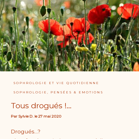
SOPHROLOGIE ET VIE QUOTIDIENNE
SOPHROLOGIE, PENSÉES & EMOTIONS
Tous drogués !…
Par
Sylvie D.
le
27 mai 2020
Drogués…?