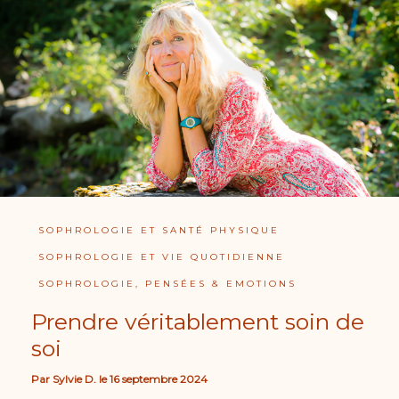
SOPHROLOGIE ET SANTÉ PHYSIQUE
SOPHROLOGIE ET VIE QUOTIDIENNE
SOPHROLOGIE, PENSÉES & EMOTIONS
Prendre véritablement soin de
soi
Par
Sylvie D.
le
16 septembre 2024