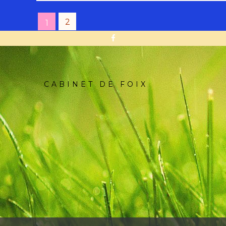
2
1
CABINET DE FOIX