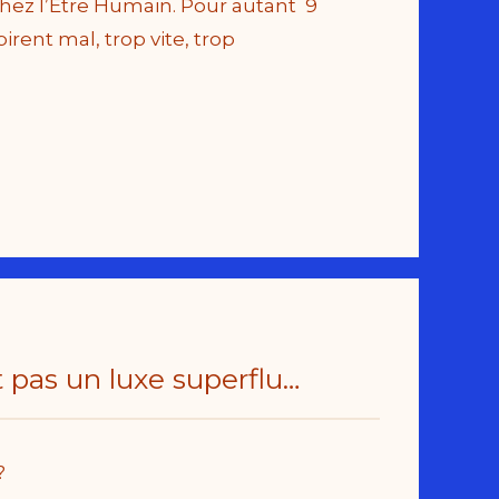
chez l’Être Humain. Pour autant 9
pirent mal, trop vite, trop
 pas un luxe superflu…
?